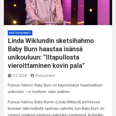
SKETSIHAHMOT
Linda Wiklundin sketsihahmo
Baby Burn haastaa isänsä
unikouluun: ”Iltapullosta
vieroittaminen kovin pala”
3.2.2024
Putousfanit
Putous-hahmo Baby Burn on käynnistänyt haasteellisen
unikoulun – ei itselleen, vaan isälleen.
Putous-hahmo Baby Burnin (Linda Wiklund) perheessä
koetaan tällä hetkellä vaativaa vaihetta, kun Baby Burn on
ottanut ohjakset käsiinsä unikoulun merkeissä. Kuitenkin