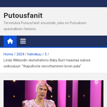
Skip
to
Putousfanit
content
Tervetuloa Putousfanit-sivustolle, joka on Putouksen
epävirallinen fanisivu.
Home
2024
helmikuu
3
Linda Wiklundin sketsihahmo Baby Burn haastaa isänsä
unikouluun: ”Iltapullosta vieroittaminen kovin pala”