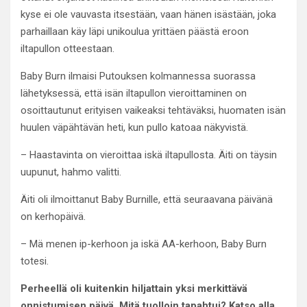
kyse ei ole vauvasta itsestään, vaan hänen isästään, joka
parhaillaan käy läpi unikoulua yrittäen päästä eroon
iltapullon otteestaan.
Baby Burn ilmaisi Putouksen kolmannessa suorassa
lähetyksessä, että isän iltapullon vieroittaminen on
osoittautunut erityisen vaikeaksi tehtäväksi, huomaten isän
huulen väpähtävän heti, kun pullo katoaa näkyvistä.
– Haastavinta on vieroittaa iskä iltapullosta. Äiti on täysin
uupunut, hahmo valitti.
Äiti oli ilmoittanut Baby Burnille, että seuraavana päivänä
on kerhopäivä.
– Mä menen ip-kerhoon ja iskä AA-kerhoon, Baby Burn
totesi.
Perheellä oli kuitenkin hiljattain yksi merkittävä
onnistumisen päivä. Mitä tuolloin tapahtui? Katso alla