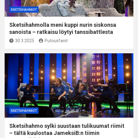
SKETSIHAHMOT
Sketsihahmolla meni kuppi nurin siskonsa
sanoista – ratkaisu löytyi tanssibattlesta
30.3.2025
Putousfanit
SKETSIHAHMOT
Sketsihahmo sylki suustaan tulikuumat riimit
– tältä kuulostaa JameksiB:n tiimin