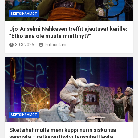
SKETSIHAHMOT
Ujo-Anselmi Nahkasen treffit ajautuvat karille:
”Etkö sinä ole muuta miettinyt?”
30.3.2025
Putousfanit
SKETSIHAHMOT
Sketsihahmolla meni kuppi nurin siskonsa
sanoista – ratkaisu löytyi tanssibattlesta