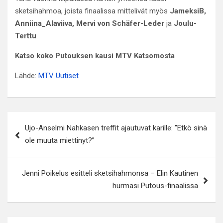
sketsihahmoa, joista finaalissa mittelivät myös
JameksiB,
Anniina_Alaviiva, Mervi von Schäfer-Leder
ja
Joulu-
Terttu
.
Katso koko Putouksen kausi MTV Katsomosta
Lähde:
MTV Uutiset
Artikkelien
Ujo-Anselmi Nahkasen treffit ajautuvat karille: ”Etkö sinä
selaus
ole muuta miettinyt?”
Jenni Poikelus esitteli sketsihahmonsa – Elin Kautinen
hurmasi Putous-finaalissa