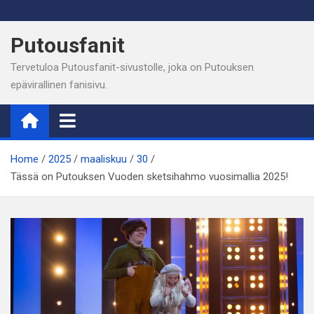
Skip
to
Putousfanit
content
Tervetuloa Putousfanit-sivustolle, joka on Putouksen
epävirallinen fanisivu.
Home
2025
maaliskuu
30
Tässä on Putouksen Vuoden sketsihahmo vuosimallia 2025!