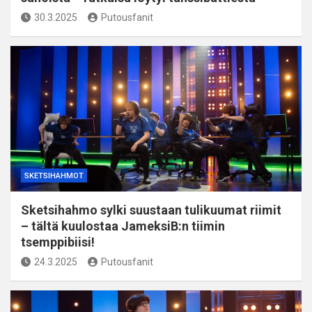
30.3.2025
Putousfanit
SKETSIHAHMOT
Sketsihahmo sylki suustaan tulikuumat riimit
– tältä kuulostaa JameksiB:n tiimin
tsemppibiisi!
24.3.2025
Putousfanit