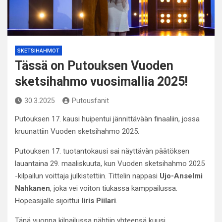
SKETSIHAHMOT
Tässä on Putouksen Vuoden
sketsihahmo vuosimallia 2025!
30.3.2025
Putousfanit
Putouksen 17. kausi huipentui jännittävään finaaliin, jossa
kruunattiin Vuoden sketsihahmo 2025.
Putouksen 17. tuotantokausi sai näyttävän päätöksen
lauantaina 29. maaliskuuta, kun Vuoden sketsihahmo 2025
-kilpailun voittaja julkistettiin. Tittelin nappasi
Ujo-Anselmi
Nahkanen
, joka vei voiton tiukassa kamppailussa.
Hopeasijalle sijoittui
Iiris Piilari
.
Tänä vuonna kilpailussa nähtiin yhteensä kuusi