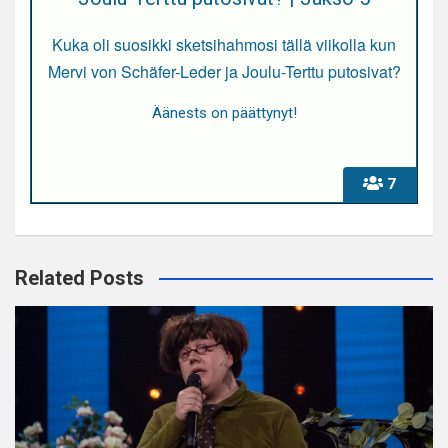
Kuka oli suosikki sketsihahmosi tällä viikolla kun
Mervi von Schäfer-Leder ja Joulu-Terttu putosivat?
Äänests on päättynyt!
7
Related Posts