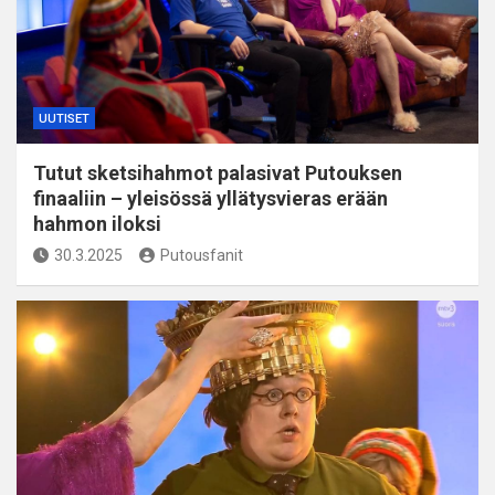
UUTISET
Tutut sketsihahmot palasivat Putouksen
finaaliin – yleisössä yllätysvieras erään
hahmon iloksi
30.3.2025
Putousfanit