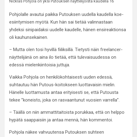
Nicklas Pohjola on yksi Putouksen näyttelijöistä kaudella 16
Pohjolalle avautui paikka Putouksen uudella kaudella koe-
esiintymisen myötä. Kun hän sai tietää valinnastaan
yhdeksi sinipaidaksi uudelle kaudelle, hänen ensireaktionsa
oli kauhunsekainen.
– Mutta olen tosi hyvillä fiiliksillä. Tietysti näin freelancer-
näyttelijänä on aina ilo tietää, että tulevaisuudessa on
edessä mielenkiintoisia juttuja.
Vaikka Pohjola on henkilökohtaisesti uuden edessä,
suhtautuu hän Putous-koitokseen luottavaisin mielin.
Hänelle luottamusta antaa erityisesti se, että Putousta
tekee ”koneisto, joka on rasvaantunut vuosien varrella”.
– Täällä on niin ammattitaitoista porukkaa, että on helppo
hypätä saappaisiin ja antaa mennä, hän kommentoi.
Pohjola näkee vahvuutensa Putouksen suhteen