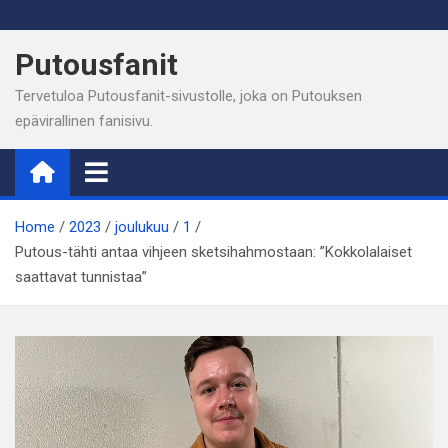
Skip
to
Putousfanit
content
Tervetuloa Putousfanit-sivustolle, joka on Putouksen
epävirallinen fanisivu.
Home
2023
joulukuu
1
Putous-tähti antaa vihjeen sketsihahmostaan: ”Kokkolalaiset
saattavat tunnistaa”