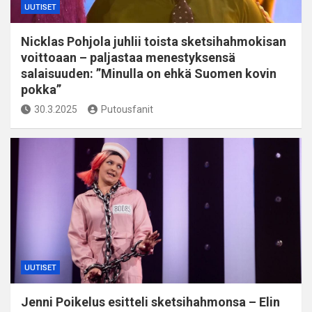
UUTISET
Nicklas Pohjola juhlii toista sketsihahmokisan
voittoaan – paljastaa menestyksensä
salaisuuden: ”Minulla on ehkä Suomen kovin
pokka”
30.3.2025
Putousfanit
UUTISET
Jenni Poikelus esitteli sketsihahmonsa – Elin