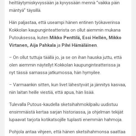
heittäytymiskyvyssään ja kyvyssään mennä ”vaikka päin
mäntyä” täysillä.
Hän paljastaa, että useampi hänen entinen työkaverinsa
Kokkolan kaupunginteatterista on ollut aiemmin mukana
Putouksessa, kuten
Mikko Penttilä, Essi Hellén, Mikko
Virtanen, Aija Pahkala
ja
Pilvi Hämäläinen
.
– On ollut tuttuja täällä jo, ja se on ihan hauska juttu, että
olen aiemmin näytellyt Kokkolan kaupunginteatterissa ja
nyt tässä samassa jatkumossa, hän hymyilee.
– Varmaankin sitten, kun livet lähestyvät ja jännitys kasvaa,
niin laitan heille viestiä, että apua, hän lisää.
Tulevalla Putous-kaudella sketsihahmokilpailu uudistuu
ensimmäistä kertaa sarjan historiassa, ja ohjelman tekijät
lupaavat tarjota kotikatsojille tuplasti enemmän hahmoja.
Pohjola antaa vihjeen, että hänen sketsihahmonsa saattaa