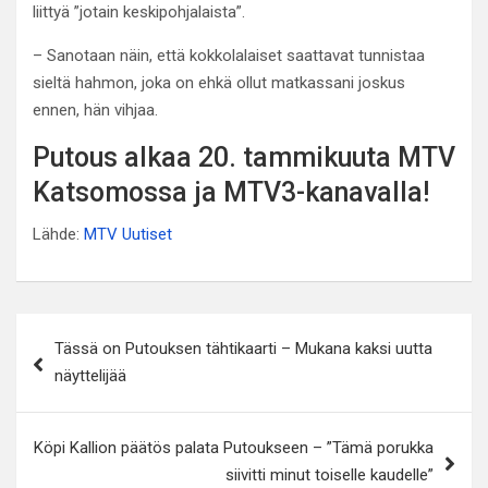
liittyä ”jotain keskipohjalaista”.
– Sanotaan näin, että kokkolalaiset saattavat tunnistaa
sieltä hahmon, joka on ehkä ollut matkassani joskus
ennen, hän vihjaa.
Putous alkaa 20. tammikuuta MTV
Katsomossa ja MTV3-kanavalla!
Lähde:
MTV Uutiset
Artikkelien
Tässä on Putouksen tähtikaarti – Mukana kaksi uutta
selaus
näyttelijää
Köpi Kallion päätös palata Putoukseen – ”Tämä porukka
siivitti minut toiselle kaudelle”