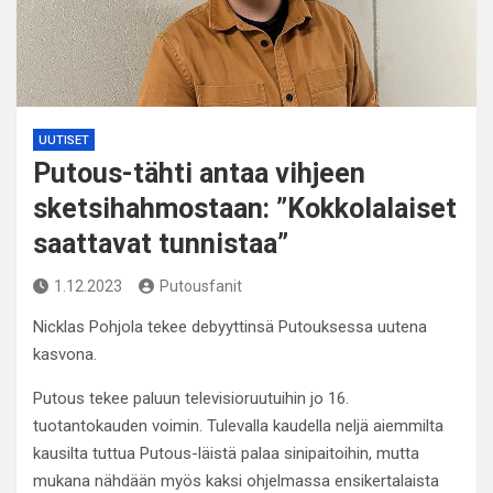
UUTISET
Putous-tähti antaa vihjeen
sketsihahmostaan: ”Kokkolalaiset
saattavat tunnistaa”
1.12.2023
Putousfanit
Nicklas Pohjola tekee debyyttinsä Putouksessa uutena
kasvona.
Putous tekee paluun televisioruutuihin jo 16.
tuotantokauden voimin. Tulevalla kaudella neljä aiemmilta
kausilta tuttua Putous-läistä palaa sinipaitoihin, mutta
mukana nähdään myös kaksi ohjelmassa ensikertalaista