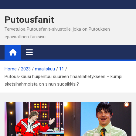
Skip
to
Putousfanit
content
Tervetuloa Putousfanit-sivustolle, joka on Putouksen
epävirallinen fanisivu.
Home
2023
maaliskuu
11
Putous-kausi huipentuu suureen finaalilähetykseen – kumpi
sketsihahmoista on sinun suosikkisi?