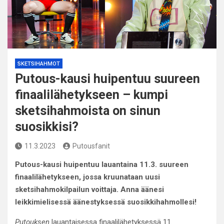
SKETSIHAHMOT
Putous-kausi huipentuu suureen
finaalilähetykseen – kumpi
sketsihahmoista on sinun
suosikkisi?
11.3.2023
Putousfanit
Putous-kausi huipentuu lauantaina 11.3. suureen
finaalilähetykseen, jossa kruunataan uusi
sketsihahmokilpailun voittaja. Anna äänesi
leikkimielisessä äänestyksessä suosikkihahmollesi!
Putouksen
lauantaisessa finaalilähetyksessä 11.