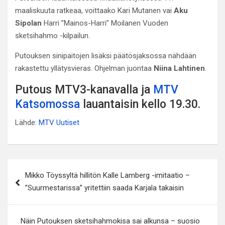
maaliskuuta ratkeaa, voittaako Kari Mutanen vai
Aku
Sipolan
Harri ”Mainos-Harri” Moilanen Vuoden
sketsihahmo -kilpailun.
Putouksen sinipaitojen lisäksi päätösjaksossa nähdään
rakastettu yllätysvieras. Ohjelman juontaa
Niina Lahtinen
.
Putous MTV3-kanavalla ja
MTV
Katsomossa
lauantaisin kello 19.30.
Lähde:
MTV Uutiset
Artikkelien
Mikko Töyssyltä hillitön Kalle Lamberg -imitaatio –
selaus
”Suurmestarissa” yritettiin saada Karjala takaisin
Näin Putouksen sketsihahmokisa sai alkunsa – suosio