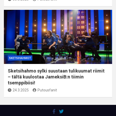
SKETSIHAHMOT
Sketsihahmo sylki suustaan tulikuumat riimit
– tältä kuulostaa JameksiB:n tiimin
tsemppibiisi!
24.3.2025
Putousfanit