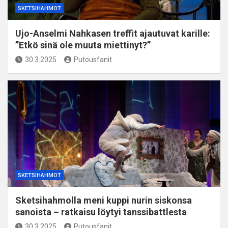
SKETSIHAHMOT
Ujo-Anselmi Nahkasen treffit ajautuvat karille:
”Etkö sinä ole muuta miettinyt?”
30.3.2025
Putousfanit
SKETSIHAHMOT
Sketsihahmolla meni kuppi nurin siskonsa
sanoista – ratkaisu löytyi tanssibattlesta
30.3.2025
Putousfanit