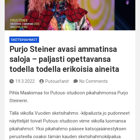
SKETSIHAHMOT
Purjo Steiner avasi ammatinsa
saloja – paljasti opettavansa
todella todella erikoisia aineita
19.3.2022
Putousfanit
No Comments
Pihla Maalismaa toi Putous-studioon pikahahmonsa Purjo
Steinerin.
Tällä viikolla Vuoden sketsihahmo -kilpailusta jo pudonneet
näyttelijät toivat Putous-studioon viime viikolla luomansa
pikahahmot. Yksi pikahahmo pääsee katsojaäänestyksen
perusteella osaksi tämän kauden sketsihahmokilpailua.