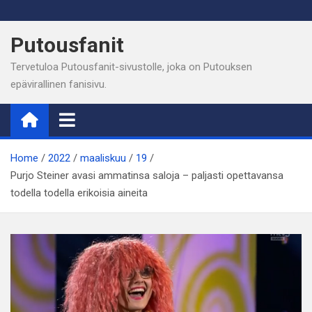
Skip
to
Putousfanit
content
Tervetuloa Putousfanit-sivustolle, joka on Putouksen
epävirallinen fanisivu.
Home
2022
maaliskuu
19
Purjo Steiner avasi ammatinsa saloja – paljasti opettavansa
todella todella erikoisia aineita