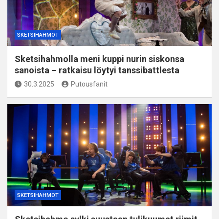
SKETSIHAHMOT
Sketsihahmolla meni kuppi nurin siskonsa
sanoista – ratkaisu löytyi tanssibattlesta
30.3.2025
Putousfanit
SKETSIHAHMOT