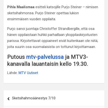
Pihla Maalismaa
esitteli katsojille Purjo Steiner – nimisen
sketsihahmonsa. Purjo Steiner opettaa lukion
ensimmäisen vuoden oppilaita.
Purjo sanoi juontaja Christoffer Strandbergille, että osa
hänen oppilaistaan huhkii parhaillaan ylioppilaskirjoitusten
parissa. Kirjoitettavat oppiaineet eivät kuitenkaan ole niitä,
joita suurin osa suomalaisista on tottunut kirjoittamaan.
Putous
mtv-palvelussa
ja MTV3-
kanavalla lauantaisin kello 19.30.
Lähde:
MTV Uutiset
Artikkelien
Sketsihahmoäänestys 7/10
selaus