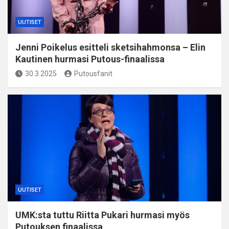
UUTISET
Jenni Poikelus esitteli sketsihahmonsa – Elin
Kautinen hurmasi Putous-finaalissa
30.3.2025
Putousfanit
UUTISET
UMK:sta tuttu Riitta Pukari hurmasi myös
Putouksen finaalissa