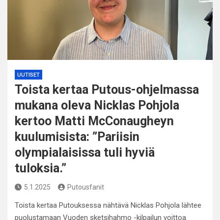
UUTISET
Toista kertaa Putous-ohjelmassa
mukana oleva Nicklas Pohjola
kertoo Matti McConaugheyn
kuulumisista: ”Pariisin
olympialaisissa tuli hyviä
tuloksia.”
5.1.2025
Putousfanit
Toista kertaa Putouksessa nähtävä Nicklas Pohjola lähtee
puolustamaan Vuoden sketsihahmo -kilpailun voittoa