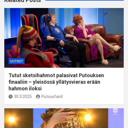
Related Posts
UUTISET
Tutut sketsihahmot palasivat Putouksen
finaaliin – yleisössä yllätysvieras erään
hahmon iloksi
30.3.2025
Putousfanit