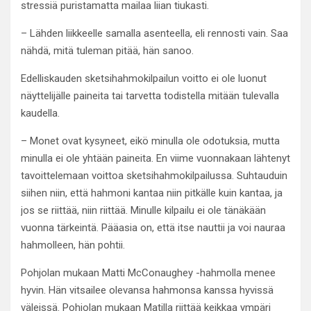
stressiä puristamatta mailaa liian tiukasti.
– Lähden liikkeelle samalla asenteella, eli rennosti vain. Saa
nähdä, mitä tuleman pitää, hän sanoo.
Edelliskauden sketsihahmokilpailun voitto ei ole luonut
näyttelijälle paineita tai tarvetta todistella mitään tulevalla
kaudella.
– Monet ovat kysyneet, eikö minulla ole odotuksia, mutta
minulla ei ole yhtään paineita. En viime vuonnakaan lähtenyt
tavoittelemaan voittoa sketsihahmokilpailussa. Suhtauduin
siihen niin, että hahmoni kantaa niin pitkälle kuin kantaa, ja
jos se riittää, niin riittää. Minulle kilpailu ei ole tänäkään
vuonna tärkeintä. Pääasia on, että itse nauttii ja voi nauraa
hahmolleen, hän pohtii.
Pohjolan mukaan Matti McConaughey -hahmolla menee
hyvin. Hän vitsailee olevansa hahmonsa kanssa hyvissä
väleissä. Pohjolan mukaan Matilla riittää keikkaa ympäri