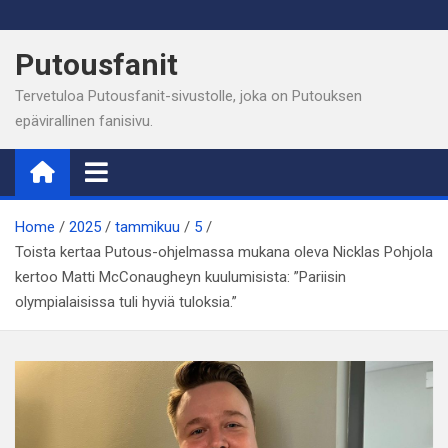
Skip
to
Putousfanit
content
Tervetuloa Putousfanit-sivustolle, joka on Putouksen
epävirallinen fanisivu.
Home
2025
tammikuu
5
Toista kertaa Putous-ohjelmassa mukana oleva Nicklas Pohjola
kertoo Matti McConaugheyn kuulumisista: ”Pariisin
olympialaisissa tuli hyviä tuloksia.”