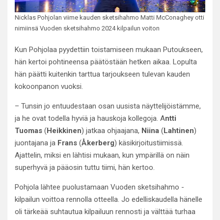
Nicklas Pohjolan viime kauden sketsihahmo Matti McConaghey otti
nimiinsä Vuoden sketsihahmo 2024 kilpailun voiton
Kun Pohjolaa pyydettiin toistamiseen mukaan Putoukseen,
hän kertoi pohtineensa päätöstään hetken aikaa. Lopulta
hän päätti kuitenkin tarttua tarjoukseen tulevan kauden
kokoonpanon vuoksi.
– Tunsin jo entuudestaan osan uusista näyttelijöistämme,
ja he ovat todella hyviä ja hauskoja kollegoja. A
ntti
Tuomas
(
Heikkinen
) jatkaa ohjaajana,
Niina
(
Lahtinen
)
juontajana ja
Frans
(
Åkerberg
) käsikirjoitustiimissä.
Ajattelin, miksi en lähtisi mukaan, kun ympärillä on näin
superhyvä ja pääosin tuttu tiimi, hän kertoo.
Pohjola lähtee puolustamaan Vuoden sketsihahmo -
kilpailun voittoa rennolla otteella. Jo edelliskaudella hänelle
oli tärkeää suhtautua kilpailuun rennosti ja välttää turhaa