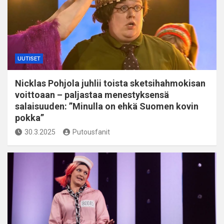
UUTISET
Nicklas Pohjola juhlii toista sketsihahmokisan
voittoaan – paljastaa menestyksensä
salaisuuden: ”Minulla on ehkä Suomen kovin
pokka”
30.3.2025
Putousfanit