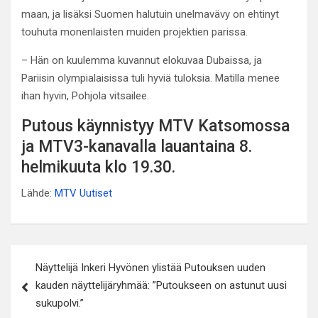
maan, ja lisäksi Suomen halutuin unelmavävy on ehtinyt
touhuta monenlaisten muiden projektien parissa.
– Hän on kuulemma kuvannut elokuvaa Dubaissa, ja
Pariisin olympialaisissa tuli hyviä tuloksia. Matilla menee
ihan hyvin, Pohjola vitsailee.
Putous käynnistyy MTV Katsomossa
ja MTV3-kanavalla lauantaina 8.
helmikuuta klo 19.30.
Lähde:
MTV Uutiset
Artikkelien
Näyttelijä Inkeri Hyvönen ylistää Putouksen uuden
selaus
kauden näyttelijäryhmää: ”Putoukseen on astunut uusi
sukupolvi.”