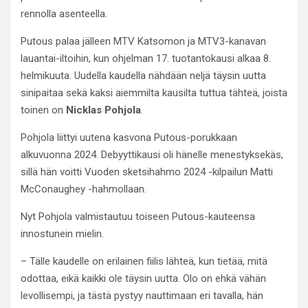
rennolla asenteella.
Putous palaa jälleen MTV Katsomon ja MTV3-kanavan
lauantai-iltoihin, kun ohjelman 17. tuotantokausi alkaa 8.
helmikuuta. Uudella kaudella nähdään neljä täysin uutta
sinipaitaa sekä kaksi aiemmilta kausilta tuttua tähteä, joista
toinen on
Nicklas Pohjola
.
Pohjola liittyi uutena kasvona Putous-porukkaan
alkuvuonna 2024. Debyyttikausi oli hänelle menestyksekäs,
sillä hän voitti Vuoden sketsihahmo 2024 -kilpailun Matti
McConaughey -hahmollaan.
Nyt Pohjola valmistautuu toiseen Putous-kauteensa
innostunein mielin.
– Tälle kaudelle on erilainen fiilis lähteä, kun tietää, mitä
odottaa, eikä kaikki ole täysin uutta. Olo on ehkä vähän
levollisempi, ja tästä pystyy nauttimaan eri tavalla, hän