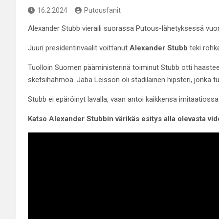
16.2.2024
Putousfanit
Alexander Stubb vieraili suorassa Putous-lähetyksessä vuo
Juuri presidentinvaalit voittanut
Alexander Stubb
teki rohk
Tuolloin Suomen pääministerinä toiminut Stubb otti haaste
sketsihahmoa. Jäbä Leisson oli stadilainen hipsteri, jonka
Stubb ei epäröinyt lavalla, vaan antoi kaikkensa imitaatios
Katso Alexander Stubbin värikäs esitys alla olevasta vid