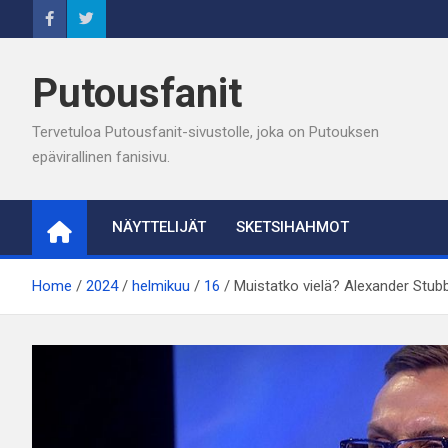
Skip
to
content
Putousfanit
Tervetuloa Putousfanit-sivustolle, joka on Putouksen
epävirallinen fanisivu.
NÄYTTELIJÄT
SKETSIHAHMOT
Home
2024
helmikuu
16
Muistatko vielä? Alexander Stub