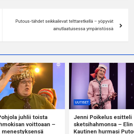
Putous-tähdet seikkailevat telttaretkellä – yöpyvät
ainutlaatuisessa ympäristössä
UUTISET
ohjola juhlii toista
Jenni Poikelus esitteli
hmokisan voittoaan –
sketsihahmonsa – Elin
a menestyksensä
Kautinen hurmasi Puto