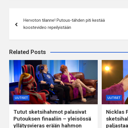
Artikkelien
Hervoton tilanne! Putous-tähden piti kestää
selaus
koostevideo repeilyistään
Related Posts
UUTISET
UUTISET
Tutut sketsihahmot palasivat
Nicklas P
Putouksen finaaliin – yleisössä
sketsiha
yllätysvieras erään hahmon
paljasta