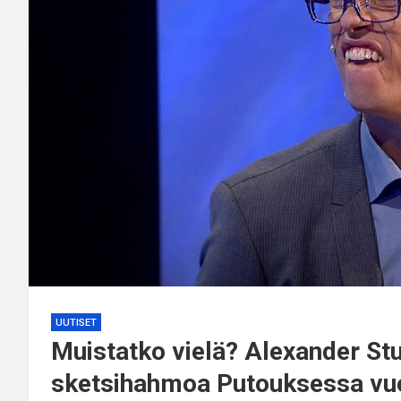
UUTISET
Muistatko vielä? Alexander Stu
sketsihahmoa Putouksessa vuo