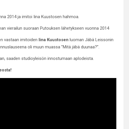
nna 2014 ja imitoi Iina Kuustosen hahmoa.
ean vierailun suoraan Putouksen lähetykseen vuonna 2014
en vastaan imitoiden
Iina Kuustosen
luoman Jäbä Leissonin
 tunnuslauseena oli muun muassa ”Mitä jäbä duunaa?”.
saan, saaden studioyleisön innostumaan aplodeista.
eosta!