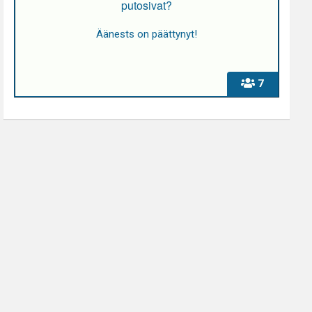
putosivat?
Äänests on päättynyt!
7