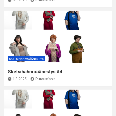
8.3.2025
Putousfanit
SKETSIHAHMOÄÄNESTYS
Sketsihahmoäänestys #4
1.3.2025
Putousfanit