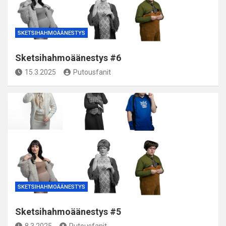
SKETSIHAHMOÄÄNESTYS
Sketsihahmoäänestys #6
15.3.2025
Putousfanit
SKETSIHAHMOÄÄNESTYS
Sketsihahmoäänestys #5