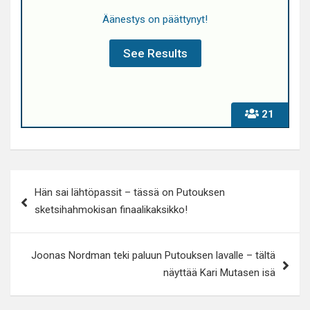
Äänestys on päättynyt!
21
Artikkelien
Hän sai lähtöpassit – tässä on Putouksen
selaus
sketsihahmokisan finaalikaksikko!
Joonas Nordman teki paluun Putouksen lavalle – tältä
näyttää Kari Mutasen isä