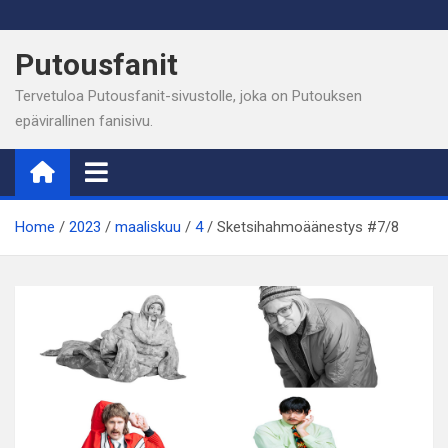
Skip
to
Putousfanit
content
Tervetuloa Putousfanit-sivustolle, joka on Putouksen
epävirallinen fanisivu.
Home
2023
maaliskuu
4
Sketsihahmoäänestys #7/8