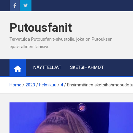
Skip
to
content
Putousfanit
Tervetuloa Putousfanit-sivustolle, joka on Putouksen
epävirallinen fanisivu.
NÄYTTELIJÄT
SKETSIHAHMOT
Home
2023
helmikuu
4
Ensimmäinen sketsihahmopudotus ki