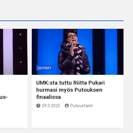
UUTISET
UMK:sta tuttu Riitta Pukari
hurmasi myös Putouksen
us-
finaalissa
29.3.2025
Putousfanit