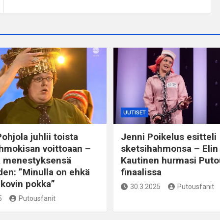
UUTISET
ohjola juhlii toista
Jenni Poikelus esitteli
hmokisan voittoaan –
sketsihahmonsa – Elin
a menestyksensä
Kautinen hurmasi Puto
den: ”Minulla on ehkä
finaalissa
kovin pokka”
30.3.2025
Putousfanit
5
Putousfanit