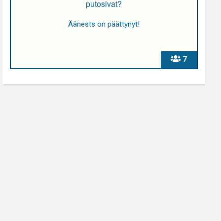
putosivat?
Äänests on päättynyt!
7