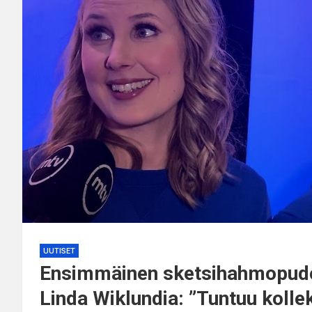
UUTISET
Ensimmäinen sketsihahmopudot
Linda Wiklundia: ”Tuntuu kollek