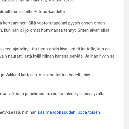
lmelta edelliseltä Putous-kaudelta.
ka kertaaminen. Sillä vastoin tapojani pyysin ennen oman
, kun hän oli jo omat hommansa tehnyt. Sitten aivan siinä
lkeen ajattelin, että tästä onkin kiva lähteä lauteille, kun en
ain nauratti, että kyllä Niinan kanssa selviää. Ja ihan hyvin se
a Wiklund kertoikin, miksi se taittuu häneltä niin
rran viikossa puhelimessa, niin se tulee kyllä niin syvältä
hetyksessä, niin hän
saa mahdollisuuden luoda toisen