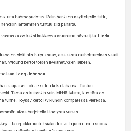
kuuta hahmopudotus. Pelin henki on näyttelijöille tuttu,
henkilön lähteminen tuntuu silti pahalta.
vastassa on kaksi kaikkensa antanutta näyttelijää:
Linda
nitaso on vielä niin huipussaan, että tästä rauhoittuminen vaatii
man, Wiklund kertoi toisen livelähetyksen jälkeen.
mollaan
Long Johnson
.
än raapaisee, oli se sitten kuka tahansa. Tuntuu
 henki. Tämä on kuitenkin vain leikkiä. Mutta, kun tätä on
 paha tunne, Töyssy kertoi Wiklundin kompatessa vieressä.
ähemmän aikaa harjoitella lähetystä varten.
kejä. Ja repliikkimuutoksiakin tuli vielä juuri ennen suoraa
n katsojat tämän näkevät, Wiklund kertoi.