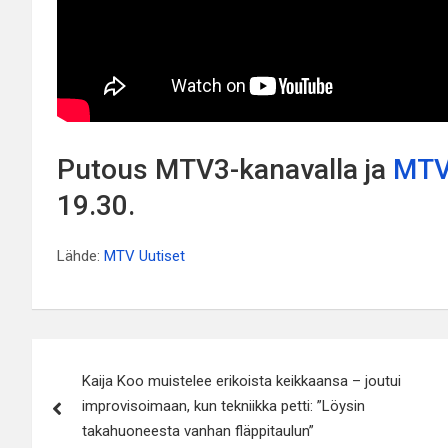
Putous MTV3-kanavalla ja
MTV
19.30.
Lähde:
MTV Uutiset
Artikkelien
Kaija Koo muistelee erikoista keikkaansa – joutui
selaus
improvisoimaan, kun tekniikka petti: ”Löysin
takahuoneesta vanhan fläppitaulun”