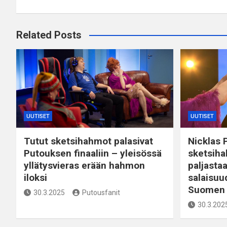
Related Posts
UUTISET
UUTISET
Tutut sketsihahmot palasivat
Nicklas P
Putouksen finaaliin – yleisössä
sketsiha
yllätysvieras erään hahmon
paljasta
iloksi
salaisuu
Suomen 
30.3.2025
Putousfanit
30.3.202