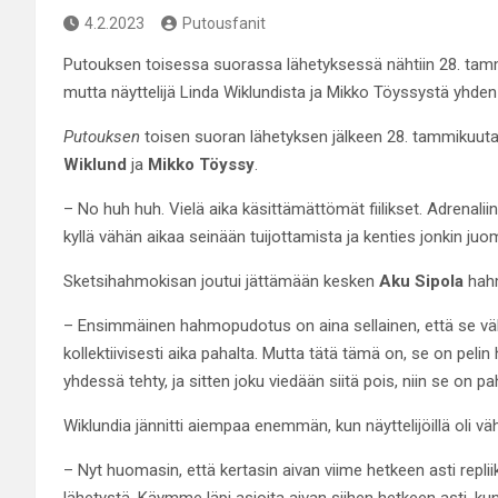
4.2.2023
Putousfanit
Putouksen toisessa suorassa lähetyksessä nähtiin 28. tammi
mutta näyttelijä Linda Wiklundista ja Mikko Töyssystä yhden 
Putouksen
toisen suoran lähetyksen jälkeen 28. tammikuuta 
Wiklund
ja
Mikko Töyssy
.
– No huh huh. Vielä aika käsittämättömät fiilikset. Adrenalii
kyllä vähän aikaa seinään tuijottamista ja kenties jonkin juo
Sketsihahmokisan joutui jättämään kesken
Aku Sipola
hah
– Ensimmäinen hahmopudotus on aina sellainen, että se väh
kollektiivisesti aika pahalta. Mutta tätä tämä on, se on pelin
yhdessä tehty, ja sitten joku viedään siitä pois, niin se on
Wiklundia jännitti aiempaa enemmän, kun näyttelijöillä oli v
– Nyt huomasin, että kertasin aivan viime hetkeen asti repliik
lähetystä. Käymme läpi asioita aivan siihen hetkeen asti, ku