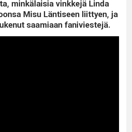
lta, minkälaisia vinkkejä Linda
nsa Misu Läntiseen liittyen, ja
lukenut saamiaan faniviestejä.