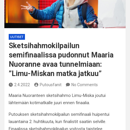
UUTISET
Sketsihahmokilpailun
semifinaalissa pudonnut Maaria
Nuoranne avaa tunnelmiaan:
”Limu-Miskan matka jatkuu”
2.4.2022
Putousfanit
No Comments
Maaria Nuoranteen sketsihahmo Limu-Miska joutui
lähtemään kotimatkalle juuri ennen finaalia.
Putouksen sketsihahmokilpailun semifinaali huipentui
lauantaina 2. huhtikuuta, kun finalistit saatiin selville.
Finaalissa sketsihahmokilpailun voitosta taistelee