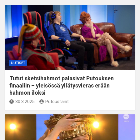
UUTISET
Tutut sketsihahmot palasivat Putouksen
finaaliin – yleisössä yllätysvieras erään
hahmon iloksi
30.3.2025
Putousfanit