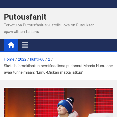
Skip
to
Putousfanit
content
Tervetuloa Putousfanit-sivustolle, joka on Putouksen
epävirallinen fanisivu.
Home
2022
huhtikuu
2
Sketsihahmokilpailun semifinaalissa pudonnut Maaria Nuoranne
avaa tunnelmiaan: ”Limu-Miskan matka jatkuu”