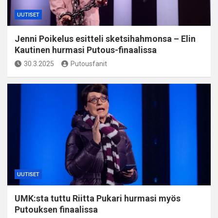
UUTISET
Jenni Poikelus esitteli sketsihahmonsa – Elin
Kautinen hurmasi Putous-finaalissa
30.3.2025
Putousfanit
UUTISET
UMK:sta tuttu Riitta Pukari hurmasi myös
Putouksen finaalissa