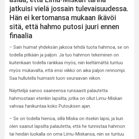
jatkuisi vielä jossain tulevaisuudessa.
Hän ei kertomansa mukaan ikävöi
sitä, että hahmo putosi juuri ennen
finaalia
– Sain huimat yhdeksän jaksoa tehdä tuota hahmoa, se on
todella pitkään ja paljon. Ja tuo hahmon tekeminen on
kuitenkaan todella rankkaa myös, niin kieltämättä tuntuu
myös mukavalta, että ensi viikko on aika paljon rennompi.
Saa hullutella huimasti tuon seuraavan viikon.
Näyttelijä sanoo saaneensa runsaasti palautetta
hahmostaan etenkin lapsilta, jotka on ollut Limu-Miskan
vahvaa fanikuntaa koko Putouksen ajan.
– Se on todella hienoa, sillä Miska on itsekin lapsi, ja kun
olen saanut lapsilta palautetta, että he tunnistaa hahmon
tai heidän luokalla on oma Limu-Miskansa, niin se tuntuu