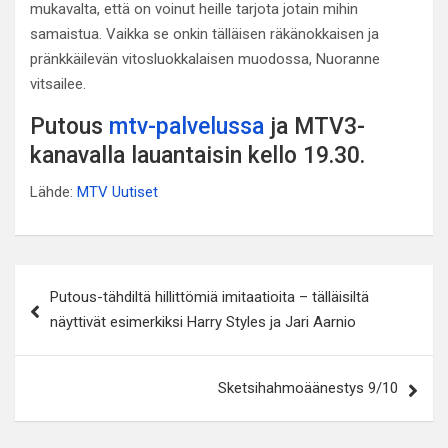
mukavalta, että on voinut heille tarjota jotain mihin
samaistua. Vaikka se onkin tälläisen räkänokkaisen ja
pränkkäilevän vitosluokkalaisen muodossa, Nuoranne
vitsailee.
Putous
mtv-palvelussa
ja MTV3-
kanavalla lauantaisin kello 19.30.
Lähde:
MTV Uutiset
Artikkelien
Putous-tähdiltä hillittömiä imitaatioita – tälläisiltä
selaus
näyttivät esimerkiksi Harry Styles ja Jari Aarnio
Sketsihahmoäänestys 9/10