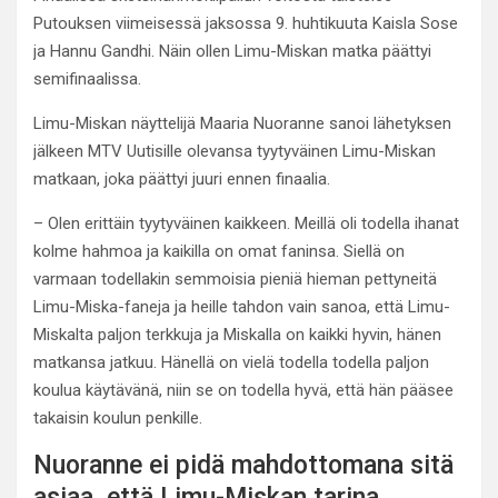
Putouksen viimeisessä jaksossa 9. huhtikuuta Kaisla Sose
ja Hannu Gandhi. Näin ollen Limu-Miskan matka päättyi
semifinaalissa.
Limu-Miskan näyttelijä Maaria Nuoranne sanoi lähetyksen
jälkeen MTV Uutisille olevansa tyytyväinen Limu-Miskan
matkaan, joka päättyi juuri ennen finaalia.
– Olen erittäin tyytyväinen kaikkeen. Meillä oli todella ihanat
kolme hahmoa ja kaikilla on omat faninsa. Siellä on
varmaan todellakin semmoisia pieniä hieman pettyneitä
Limu-Miska-faneja ja heille tahdon vain sanoa, että Limu-
Miskalta paljon terkkuja ja Miskalla on kaikki hyvin, hänen
matkansa jatkuu. Hänellä on vielä todella todella paljon
koulua käytävänä, niin se on todella hyvä, että hän pääsee
takaisin koulun penkille.
Nuoranne ei pidä mahdottomana sitä
asiaa, että Limu-Miskan tarina