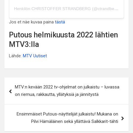
Henkilön CHRISTOFFER STRANDBERG (@ctrandberg) jakama julkaisu
Jos et näe kuvaa paina
tästä
Putous helmikuusta 2022 lähtien
MTV3:lla
Lähde:
MTV Uutiset
Artikkelien
MTV:n kevään 2022 tv-ohjelmat on julkaistu – luvassa
selaus
on riemua, rakkautta, yllätyksiä ja jännitystä
Ensimmäiset Putous-näyttelijät julkaistu! Mukana on
Pilvi Hämäläinen sekä yllättävä Salkkarit-tähti