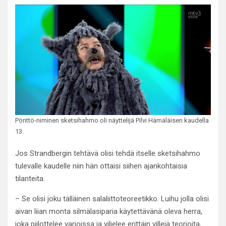
Pönttö-niminen sketsihahmo oli näyttelijä Pilvi Hämäläisen kaudella
13.
Jos Strandbergin tehtävä olisi tehdä itselle sketsihahmo
tulevalle kaudelle niin hän ottaisi siihen ajankohtaisia
tilanteita.
– Se olisi joku tälläinen salaliittoteoreetikko. Luihu jolla olisi
aivan liian monta silmälasiparia käytettävänä oleva herra,
joka piilottelee varjoissa ja viljelee erittäin villejä teorioita,