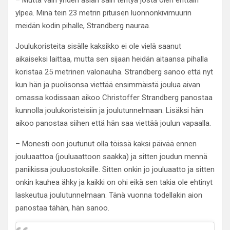
ylpeä. Minä tein 23 metrin pituisen luonnonkivimuurin
meidän kodin pihalle, Strandberg nauraa.
Joulukoristeita sisälle kaksikko ei ole vielä saanut
aikaiseksi laittaa, mutta sen sijaan heidän aitaansa pihalla
koristaa 25 metrinen valonauha. Strandberg sanoo että nyt
kun hän ja puolisonsa viettää ensimmäistä joulua aivan
omassa kodissaan aikoo Christoffer Strandberg panostaa
kunnolla joulukoristeisiin ja joulutunnelmaan. Lisäksi hän
aikoo panostaa siihen että hän saa viettää joulun vapaalla.
– Monesti oon joutunut olla töissä kaksi päivää ennen
jouluaattoa (jouluaattoon saakka) ja sitten joudun mennä
paniikissa jouluostoksille. Sitten onkin jo jouluaatto ja sitten
onkin kauhea ähky ja kaikki on ohi eikä sen takia ole ehtinyt
laskeutua joulutunnelmaan. Tänä vuonna todellakin aion
panostaa tähän, hän sanoo.