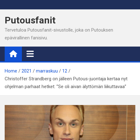
Skip
to
Putousfanit
content
Tervetuloa Putousfanit-sivustolle, joka on Putouksen
epävirallinen fanisivu.
Home
2021
marraskuu
12
Christoffer Strandberg on jälleen Putous-juontaja kertaa nyt
ohjelman parhaat hetket: ”Se oli aivan älyttömän liikuttavaa”