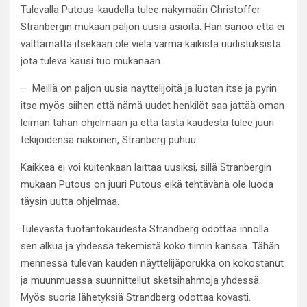
Tulevalla Putous-kaudella tulee näkymään Christoffer
Stranbergin mukaan paljon uusia asioita. Hän sanoo että ei
välttämättä itsekään ole vielä varma kaikista uudistuksista
jota tuleva kausi tuo mukanaan.
– Meillä on paljon uusia näyttelijöitä ja luotan itse ja pyrin
itse myös siihen että nämä uudet henkilöt saa jättää oman
leiman tähän ohjelmaan ja että tästä kaudesta tulee juuri
tekijöidensä näköinen, Stranberg puhuu.
Kaikkea ei voi kuitenkaan laittaa uusiksi, sillä Stranbergin
mukaan Putous on juuri Putous eikä tehtävänä ole luoda
täysin uutta ohjelmaa.
Tulevasta tuotantokaudesta Strandberg odottaa innolla
sen alkua ja yhdessä tekemistä koko tiimin kanssa. Tähän
mennessä tulevan kauden näyttelijäporukka on kokostanut
ja muunmuassa suunnittellut sketsihahmoja yhdessä.
Myös suoria lähetyksiä Strandberg odottaa kovasti.