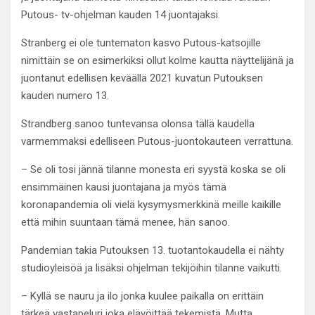
Putous- tv-ohjelman kauden 14 juontajaksi.
Stranberg ei ole tuntematon kasvo Putous-katsojille
nimittäin se on esimerkiksi ollut kolme kautta näyttelijänä ja
juontanut edellisen keväällä 2021 kuvatun Putouksen
kauden numero 13.
Strandberg sanoo tuntevansa olonsa tällä kaudella
varmemmaksi edelliseen Putous-juontokauteen verrattuna.
– Se oli tosi jännä tilanne monesta eri syystä koska se oli
ensimmäinen kausi juontajana ja myös tämä
koronapandemia oli vielä kysymysmerkkinä meille kaikille
että mihin suuntaan tämä menee, hän sanoo.
Pandemian takia Putouksen 13. tuotantokaudella ei nähty
studioyleisöä ja lisäksi ohjelman tekijöihin tilanne vaikutti.
– Kyllä se nauru ja ilo jonka kuulee paikalla on erittäin
tärkeä vastapeluri joka elävöittää tekemistä. Mutta