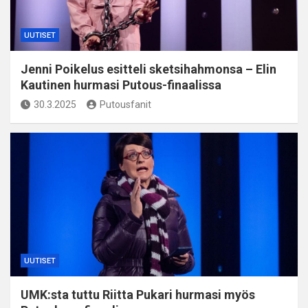
UUTISET
Jenni Poikelus esitteli sketsihahmonsa – Elin
Kautinen hurmasi Putous-finaalissa
30.3.2025
Putousfanit
UUTISET
UMK:sta tuttu Riitta Pukari hurmasi myös