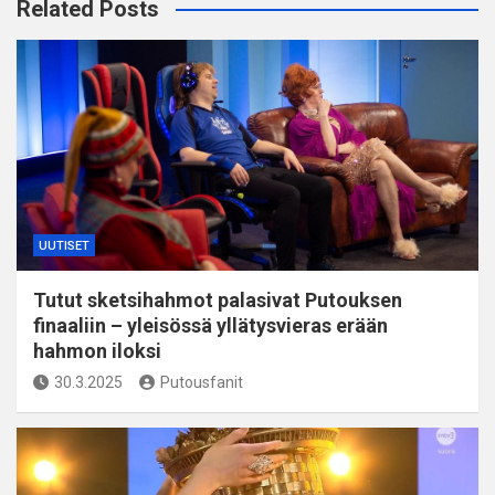
Related Posts
UUTISET
Tutut sketsihahmot palasivat Putouksen
finaaliin – yleisössä yllätysvieras erään
hahmon iloksi
30.3.2025
Putousfanit