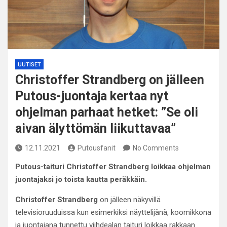
UUTISET
Christoffer Strandberg on jälleen
Putous-juontaja kertaa nyt
ohjelman parhaat hetket: ”Se oli
aivan älyttömän liikuttavaa”
12.11.2021
Putousfanit
No Comments
Putous-taituri Christoffer Strandberg loikkaa ohjelman
juontajaksi jo toista kautta peräkkäin.
Christoffer Strandberg
on jälleen näkyvillä
televisioruuduissa kun esimerkiksi näyttelijänä, koomikkona
ja juontajana tunnettu viihdealan taituri loikkaa rakkaan