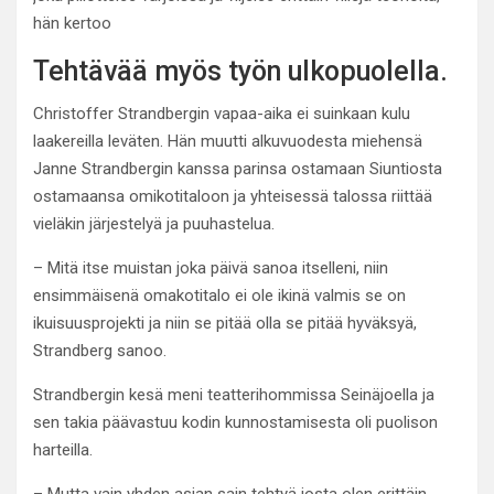
hän kertoo
Tehtävää myös työn ulkopuolella.
Christoffer Strandbergin vapaa-aika ei suinkaan kulu
laakereilla leväten. Hän muutti alkuvuodesta miehensä
Janne Strandbergin kanssa parinsa ostamaan Siuntiosta
ostamaansa omikotitaloon ja yhteisessä talossa riittää
vieläkin järjestelyä ja puuhastelua.
– Mitä itse muistan joka päivä sanoa itselleni, niin
ensimmäisenä omakotitalo ei ole ikinä valmis se on
ikuisuusprojekti ja niin se pitää olla se pitää hyväksyä,
Strandberg sanoo.
Strandbergin kesä meni teatterihommissa Seinäjoella ja
sen takia päävastuu kodin kunnostamisesta oli puolison
harteilla.
– Mutta vain yhden asian sain tehtyä josta olen erittäin