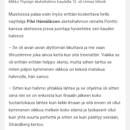
Mikko Töyssyn sketsihahmo kaudella 12. oli Urmas Viilunk.
Muistoissa palaa esiin myös erittäin koskettava hetki
näyttelijä
Pilvi Hämäläisen
sketsihahmon nimeltä Pönttö
kanssa sketsissa jossa juontaja hyvästelee sen kauden
hahmot.
– Se oli aivan aivan älyttömän liikuttava ja me vaan
tihrustimme joka ainoa kerta kun sitä treenattiin. Vaikka se
oli erittäin erittäin helppo sketsi, mutta siihen tarttui se
miten paljon kymmenen viikkoa on keksiä matskua
hahmolle, hän sanoo.
– Sitten kun hahmo yhtäkkiä lähtee ja se ohjelma oli sitten
siinä niin se on erikoista kun finaalin jälkeen koko
tuotantokausi lähtee kuin liekki ilmaan ja sitä ennen oli ollut
kymmenen viikkoa melkein koko elämä ja työkaverit ollut
kuin yhtä suurta perhettä ja sitten se kuin päättyy seinään,
Strandberg kertoo.