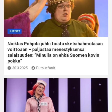
UUTISET
Nicklas Pohjola juhlii toista sketsihahmokisan
voittoaan – paljastaa menestyksensä
salaisuuden: ”Minulla on ehkä Suomen kovin
pokka”
30.3.2025
Putousfanit