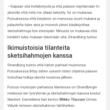
– Kaipaan sitä livelähetystä ja että pääsee näyttämään tv-
yleisölle että mitä me ollaan keksitty. Se on mukavaa
Putouksessa että liveyleisö on menossa isosti mukana ja
palautetta tulee aina ja monesti yleisö käsikirjoittaa
sketsihahmoja itse eteenpäin. Minusta on mukavaa että
henkilöt tulee mukaan tekemään sitä, Strandberg turinoi.
Ikimuistoisia tilanteita
sketsihahmojen kanssa
Strandberg turinoi että hänen parhaat muistonsa
Putouksessa liittyy siihen useasti miten ohjelma pääsee
toteuttaa hulluja ideoita toisensa jälkeen.
Putous-muistojen parhaissa tilanteissa on Strandbergin
mielessä niin työryhmän ja sketsihahmojen kanssa koetut
tilanteet. Esimekkinä hän kertoo
Mikko Töyssyn
Urmas
Viilunk-nimisen sketsihahmon tähtihetken.