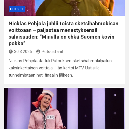
UUTISET
Nicklas Pohjola juhlii toista sketsihahmokisan
voittoaan – paljastaa menestyksensä
salaisuuden: ”Minulla on ehkä Suomen kovin
pokka”
30.3.2025
Putousfanit
Nicklas Pohjolasta tuli Putouksen sketsihahmokilpailun
kaksinkertainen voittaja. Hän kertoi MTV Uutisille
tunnelmistaan heti finaalin jälkeen.