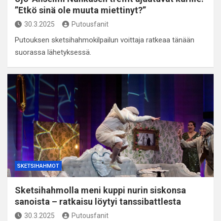
”Etkö sinä ole muuta miettinyt?”
30.3.2025
Putousfanit
Putouksen sketsihahmokilpailun voittaja ratkeaa tänään
suorassa lähetyksessä.
SKETSIHAHMOT
Sketsihahmolla meni kuppi nurin siskonsa
sanoista – ratkaisu löytyi tanssibattlesta
30.3.2025
Putousfanit