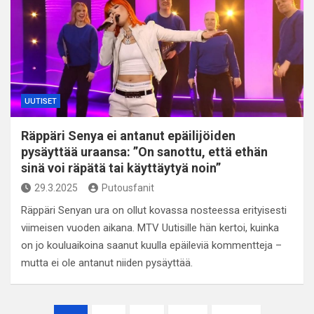
UUTISET
Räppäri Senya ei antanut epäilijöiden
pysäyttää uraansa: ”On sanottu, että ethän
sinä voi räpätä tai käyttäytyä noin”
29.3.2025
Putousfanit
Räppäri Senyan ura on ollut kovassa nosteessa erityisesti
viimeisen vuoden aikana. MTV Uutisille hän kertoi, kuinka
on jo kouluaikoina saanut kuulla epäileviä kommentteja –
mutta ei ole antanut niiden pysäyttää.