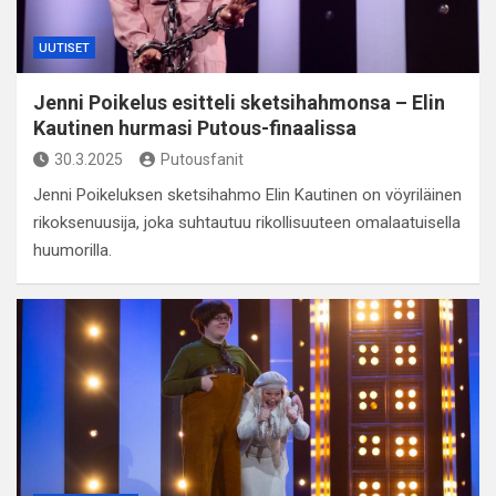
UUTISET
Jenni Poikelus esitteli sketsihahmonsa – Elin
Kautinen hurmasi Putous-finaalissa
30.3.2025
Putousfanit
Jenni Poikeluksen sketsihahmo Elin Kautinen on vöyriläinen
rikoksenuusija, joka suhtautuu rikollisuuteen omalaatuisella
huumorilla.