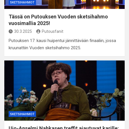
SKETSIHAHMOT
Tässä on Putouksen Vuoden sketsihahmo
vuosimallia 2025!
30.3.2025
Putousfanit
Putouksen 17. kausi huipentui jännittävään finaaliin, jossa
kruunattiin Vuoden sketsihahmo 2025.
SKETSIHAHMOT
Ujo-Anselmi Nahkasen treffit ajautuvat karille: