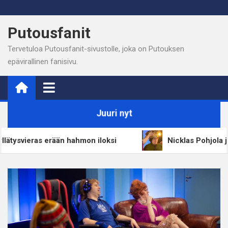
Skip
to
Putousfanit
content
Tervetuloa Putousfanit-sivustolle, joka on Putouksen
epävirallinen fanisivu.
Juuri nyt
as erään hahmon iloksi
Nicklas Pohjola juhlii toi