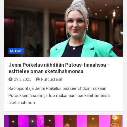
UUTISET
Jenni Poikelus nähdään Putous-finaalissa –
esittelee oman sketsihahmonsa
29.3.2025
Putousfanit
Radiojuontaja Jenni Poikelus pääsee vihdoin mukaan
Putouksen finaaliin ja tuo mukanaan itse kehittämänsä
sketsihahmon.