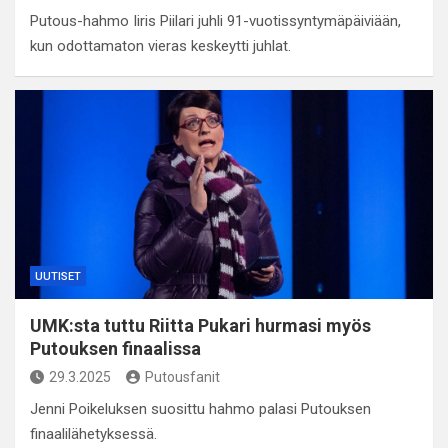
Putous-hahmo Iiris Piilari juhli 91-vuotissyntymäpäiviään,
kun odottamaton vieras keskeytti juhlat.
UUTISET
UMK:sta tuttu Riitta Pukari hurmasi myös
Putouksen finaalissa
29.3.2025
Putousfanit
Jenni Poikeluksen suosittu hahmo palasi Putouksen
finaalilähetyksessä.