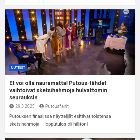
UUTISET
Et voi olla nauramatta! Putous-tähdet
vaihtoivat sketsihahmoja hulvattomin
seurauksin
29.3.2025
Putousfanit
Putouksen finaalissa näyttelijät esittivät toistensa
sketsihahmoja – lopputulos oli hillitön!